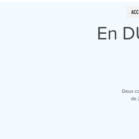
ACC
En D
Deux co
de 