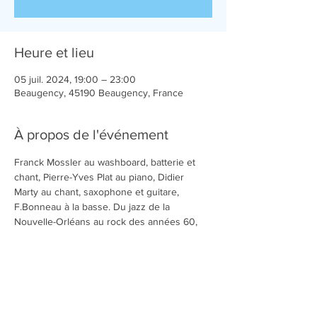
Heure et lieu
05 juil. 2024, 19:00 – 23:00
Beaugency, 45190 Beaugency, France
À propos de l'événement
Franck Mossler au washboard, batterie et 
chant, Pierre-Yves Plat au piano, Didier 
Marty au chant, saxophone et guitare, 
F.Bonneau à la basse. Du jazz de la 
Nouvelle-Orléans au rock des années 60, 
du swing aux boogies décapants, de 
L.Armstrong à F.Domino en passant par Ray 
Charles ou H.Salvador. Vous allez danser!