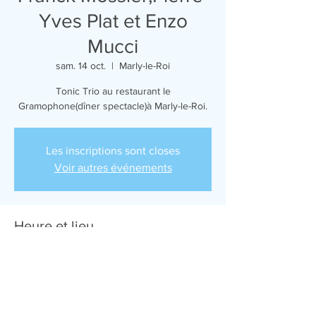
Yves Plat et Enzo
Mucci
sam. 14 oct.
  |  
Marly-le-Roi
Tonic Trio au restaurant le
Gramophone(dîner spectacle)à Marly-le-Roi.
Les inscriptions sont closes
Voir autres événements
Heure et lieu
14 oct. 2017, 19:00
Marly-le-Roi, 78160 Marly-le-Roi, France